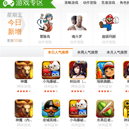
游戏专区
策略游戏
|
动作冒险
|
竞速游戏
|
角色
星期五
今日
新增
冒险岛
魂斗罗
超级玛丽
更新
555
款
动作冒险
动作冒险
动作冒险
本日人气推荐
本周人气推荐
本月人气推荐
神魔
小鸟爆破...
剑仙传（...
地铁跑酷...
网络游戏
休闲益智
网络游戏
休闲益智
网
神魔（内...
攻城英雄...
小鸟爆破...
水果忍者...
神庙
网络游戏
休闲益智
休闲益智
休闲益智
休