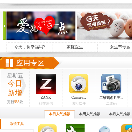
今天，你幸福吗?
家庭医生
女生节专题
应用专区
星期五
今日
新增
ZANK
Camera...
二维码名片王...
更新
555
款
社交通信
照相软件
二维码
本日人气推荐
本周人气推荐
本月人气推荐
系统工具