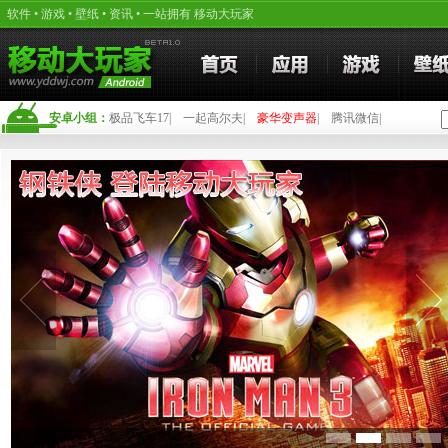
软件
•
游戏
•
壁纸
•
资讯
• 一站拥有
移动大玩家
安卓小组：
极品飞车17
|
一起高尔夫
|
豪华变声器
|
腾讯微信
|