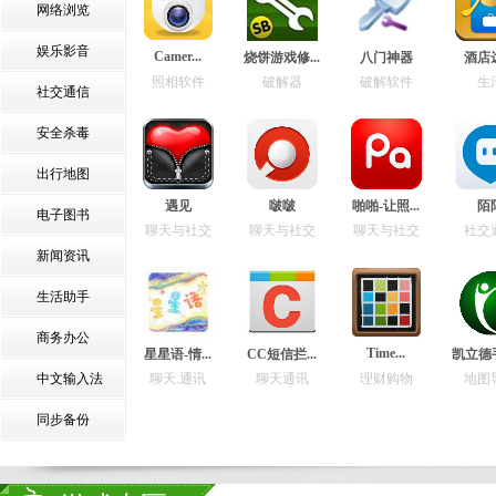
网络浏览
娱乐影音
Camer...
烧饼游戏修...
八门神器
酒店
照相软件
破解器
破解软件
生
社交通信
安全杀毒
出行地图
遇见
啵啵
啪啪-让照...
陌
电子图书
聊天与社交
聊天与社交
聊天与社交
社交
新闻资讯
生活助手
商务办公
Time...
星星语-情...
CC短信拦...
凯立德手
中文输入法
聊天.通讯
聊天通讯
理财购物
地图
同步备份