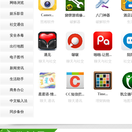
网络浏览
娱乐影音
Camer...
烧饼游戏修...
八门神器
酒店
照相软件
破解器
破解软件
生
社交通信
安全杀毒
出行地图
遇见
啵啵
啪啪-让照...
陌
电子图书
聊天与社交
聊天与社交
聊天与社交
社交
新闻资讯
生活助手
商务办公
Time...
星星语-情...
CC短信拦...
凯立德手
中文输入法
聊天.通讯
聊天通讯
理财购物
地图
同步备份