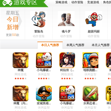
游戏专区
策略游戏
|
动作冒险
|
竞速游戏
|
角色
星期五
今日
新增
冒险岛
魂斗罗
超级玛丽
更新
555
款
动作冒险
动作冒险
动作冒险
本日人气推荐
本周人气推荐
本月人气推荐
神魔
小鸟爆破...
剑仙传（...
地铁跑酷...
网络游戏
休闲益智
网络游戏
休闲益智
网
神魔（内...
攻城英雄...
小鸟爆破...
水果忍者...
神庙
网络游戏
休闲益智
休闲益智
休闲益智
休