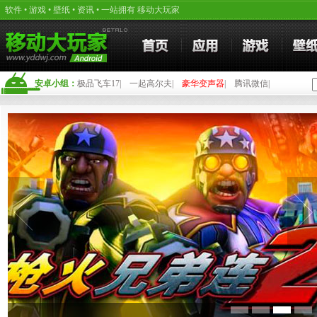
软件
•
游戏
•
壁纸
•
资讯
• 一站拥有
移动大玩家
安卓小组：
极品飞车17
|
一起高尔夫
|
豪华变声器
|
腾讯微信
|