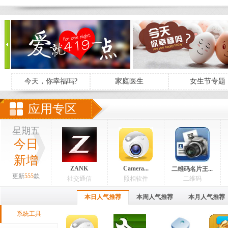
今天，你幸福吗?
家庭医生
女生节专题
应用专区
星期五
今日
新增
ZANK
Camera...
二维码名片王...
更新
555
款
社交通信
照相软件
二维码
本日人气推荐
本周人气推荐
本月人气推荐
系统工具